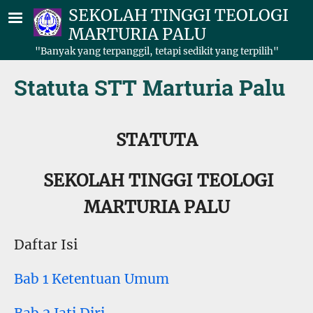
Lompat ke isi utama
SEKOLAH TINGGI TEOLOGI
MARTURIA PALU
"Banyak yang terpanggil, tetapi sedikit yang terpilih"
Statuta STT Marturia Palu
STATUTA
SEKOLAH TINGGI TEOLOGI
MARTURIA PALU
Daftar Isi
Bab 1 Ketentuan Umum